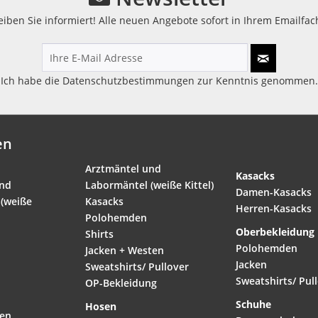
eiben Sie informiert! Alle neuen Angebote sofort in Ihrem Emailfach
Ich habe die
Datenschutzbestimmungen
zur Kenntnis genommen.
en
Arztmäntel und
Kasacks
und
Labormäntel (weiße Kittel)
Damen-Kasacks
(weiße
Kasacks
Herren-Kasacks
Polohemden
Oberbekleidung
Shirts
Polohemden
Jacken + Westen
Jacken
Sweatshirts/ Pullover
Sweatshirts/ Pul
OP-Bekleidung
Schuhe
Hosen
ten