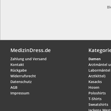
Bl
MedizinDress.de
Kategori
Zahlung und Versand
Damen
Kontakt
Arztmäntel 
Rückgabe
Labormäntel 
Widerrufsrecht
Arztkittel)
Datenschutz
Kasacks
AGB
Hosen
Impressum
Poloshirts
T-Shirts
Sweatshirts
Jacken+ Wes