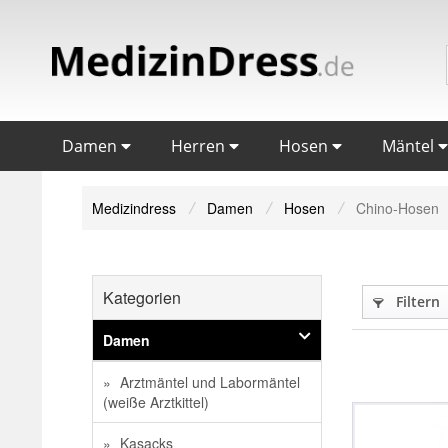
Damen
Herren
Hosen
Mäntel
Medizindress
Damen
Hosen
Chino-Hosen
Kategorien
Filtern
Damen
Arztmäntel und Labormäntel
(weiße Arztkittel)
Kasacks